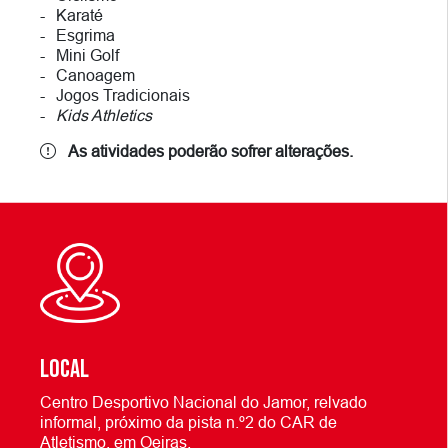
Karaté
Esgrima
Mini Golf
Canoagem
Jogos Tradicionais
Kids Athletics
As atividades poderão sofrer alterações.
LOCAL
Centro Desportivo Nacional do Jamor, relvado
informal, próximo da pista n.º2 do CAR de
Atletismo, em Oeiras.